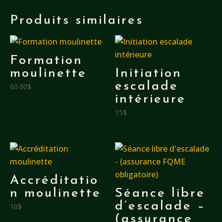
premier
de
Produits similaires
cordée
Formation
moulinette
Initiation
escalade
60.00
$
intérieure
15$
Accréditatio
n moulinette
Séance libre
d’escalade –
10$
(assurance